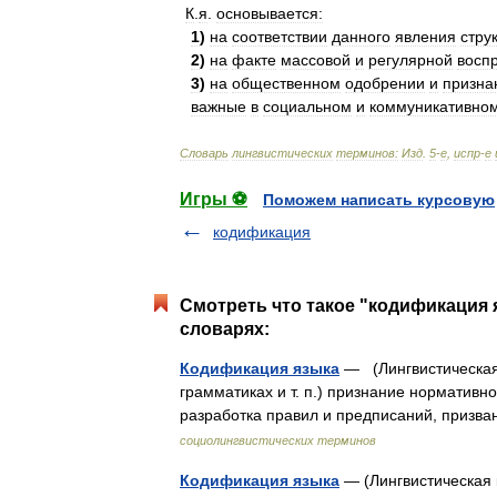
К
.
я
.
основывается:
1
)
на
соответствии
данного
явления
стру
2
)
на
факте
массовой
и
регулярной
восп
3
)
на
общественном
одобрении
и
призна
важные
в
социальном
и
коммуникативно
Словарь
лингвистических
терминов:
Изд
.
5
-
е
,
испр
-
е
Игры ⚽
Поможем написать курсовую
кодификация
Смотреть что такое "кодификация 
словарях:
Кодификация языка
— (Лингвистическая
грамматиках и т. п.) признание нормативн
разработка правил и предписаний, приз
социолингвистических терминов
Кодификация языка
— (Лингвистическая