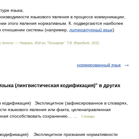
ктуре
языка
;
роизводимости
языкового
явления
в
процессе
коммуникации
;
нии
этого
явления
нормативным
.
К
.
подвергаются
наиболее
м
отношении
системы
(
например
,
литературный
язык
).
и
дополн
. —
Назрань:
Изд
-
во
"
Пилигрим
"
.
Т
.
В
.
Жеребило
.
2010
.
нормированный язык
языка (лингвистическая кодификация)" в других
 кодификация) Эксплицитное (зафиксированное в словарях,
ости языкового явления или факта, целенаправленная
ванная способствовать сохранению… …
Словарь
 кодификация) Эксплицитное признание нормативности