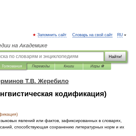
Запомнить сайт
Словарь на свой сайт
RU
едии на Академике
Найти!
Толкования
Переводы
Книги
Игры ⚽
ерминов Т.В. Жеребило
нгвистическая кодификация)
фикация
)
языковых
явлений
или
фактов
,
зафиксированных
в
словарях
,
саний
,
способствующая
сохранению
литературных
норм
и
их