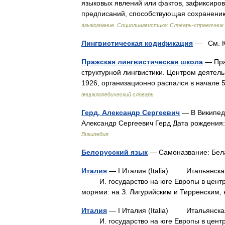
языковых явлений или фактов, зафиксиров
предписаний, способствующая сохранен
языкознание. Социолингвистика: Словарь-справочник
Лингвистическая кодификация
— См. К
Пражская лингвистическая школа
— Пра
структурной лингвистики. Центром деятель
1926, организационно распался в начале 5
энциклопедический словарь
Герд, Александр Сергеевич
— В Википеди
Александр Сергеевич Герд Дата рождения:
Википедия
Белорусский язык
— Самоназвание: Бел
Италия
— I Италия (Italia) Итальянская
И. государство на юге Европы в центра
морями: на З. Лигурийским и Тирренски
Италия
— I Италия (Italia) Итальянская
И. государство на юге Европы в центра