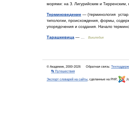
морями: на З. Лигурийским и Тирренски
Терминоведение
— (терминология устар.
типологии, происхождения, формы, содерж
упорядочения и создания. Начало терми
Тарашкевица
— …
Википедия
© Академик, 2000-2026
Обратная связь:
Техподдерж
👣 Путешествия
Экспорт словарей на сайты
, сделанные на PHP,
Jo