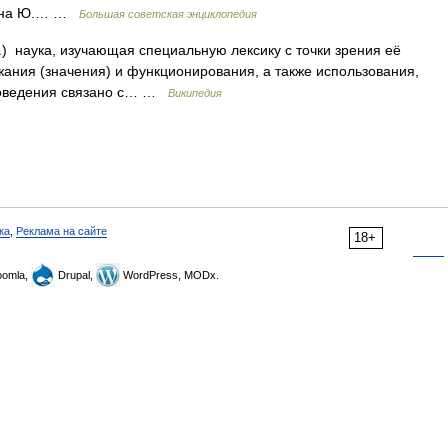
м, на Ю.… …
Большая советская энциклопедия
) наука, изучающая специальную лексику с точки зрения её
ания (значения) и функционирования, а также использования,
новедения связано с… …
Википедия
ка
,
Реклама на сайте
18+
omla,
Drupal,
WordPress, MODx.