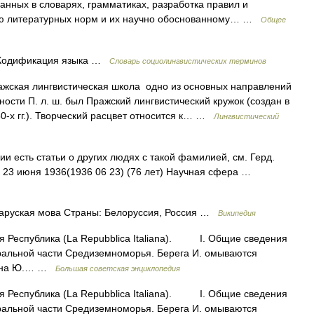
анных в словарях, грамматиках, разработка правил и
ию литературных норм и их научно обоснованному… …
Общее
одификация языка …
Словарь социолингвистических терминов
жская лингвистическая школа одно из основных направлений
ности П. л. ш. был Пражский лингвистический кружок (создан в
0‑х гг.). Творческий расцвет относится к… …
Лингвистический
и есть статьи о других людях с такой фамилией, см. Герд.
 23 июня 1936(1936 06 23) (76 лет) Научная сфера …
аруская мова Страны: Белоруссия, Россия …
Википедия
 Республика (La Repubblica Italiana). I. Общие сведения
льной части Средиземноморья. Берега И. омываются
м, на Ю.… …
Большая советская энциклопедия
 Республика (La Repubblica Italiana). I. Общие сведения
льной части Средиземноморья. Берега И. омываются