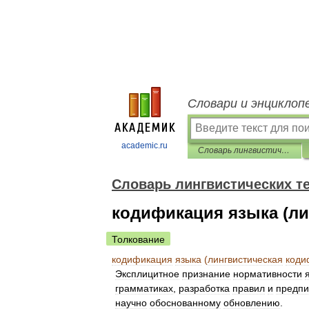
Словари и энциклоп
academic.ru
Словарь лингвистических терминов Т.В. Жеребило
Словарь лингвистических т
кодификация языка (ли
Толкование
кодификация
языка
(
лингвистическая
коди
Эксплицитное
признание
нормативности
грамматиках
,
разработка
правил
и
предпи
научно
обоснованному
обновлению
.